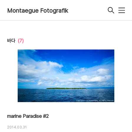
Montaegue Fotografik
메
뉴
바다
(7)
marine Paradise #2
2014.03.31