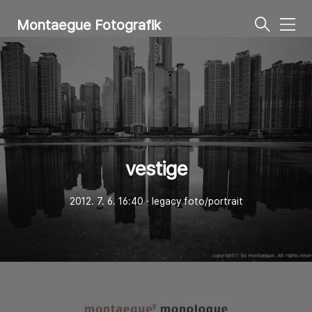
Montaegue Fotografik
메
뉴
vestige
2012. 7. 6. 16:40
ㆍ
legacy foto/portrait