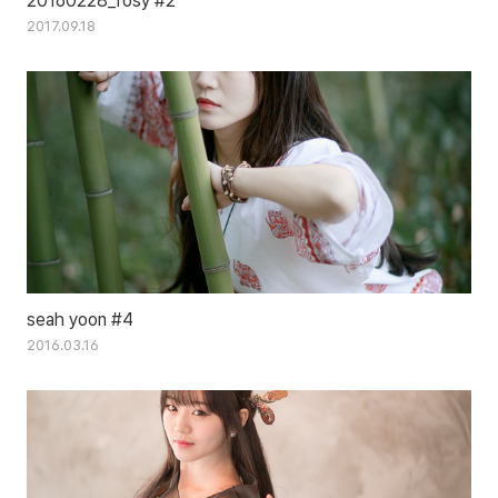
20160228_rosy #2
2017.09.18
seah yoon #4
2016.03.16