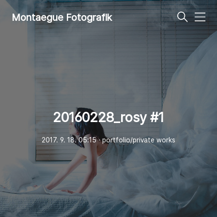
Montaegue Fotografik
메
뉴
20160228_rosy #1
2017. 9. 18. 05:15
ㆍ
portfolio/private works